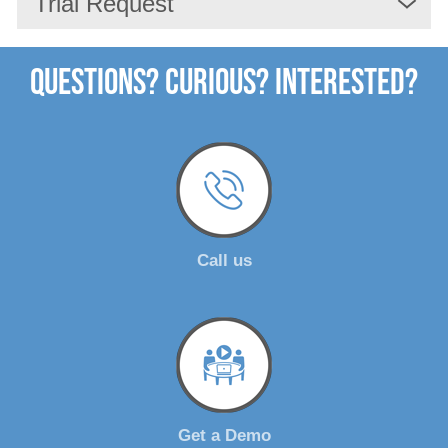
Trial Request
Unternehmen
Questions? Curious? Interested?
Call us
Get a Demo