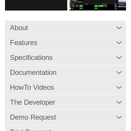
Produktion
Live-Video-Beitrag
Produktion Mischen
About
MultiCAM-Studio
Multiviewer
Features
Ausspielung
Specifications
IPTV/OTT-Dienste
Nachrichtenproduktion
Documentation
Hosted Services
HowTo Videos
Dienstleistungen
The Developer
Lösungen
Demo Request