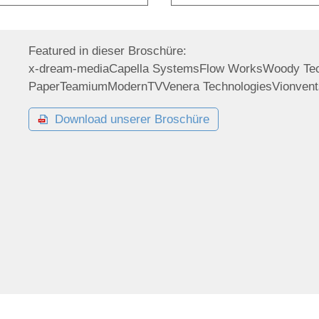
Featured in dieser Broschüre:
x-dream-media
Capella Systems
Flow Works
Woody Tec
Paper
Teamium
ModernTV
Venera Technologies
Vionven
Download unserer Broschüre