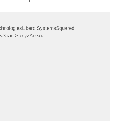
hnologies
Libero Systems
Squared
ts
ShareStoryz
Anexia