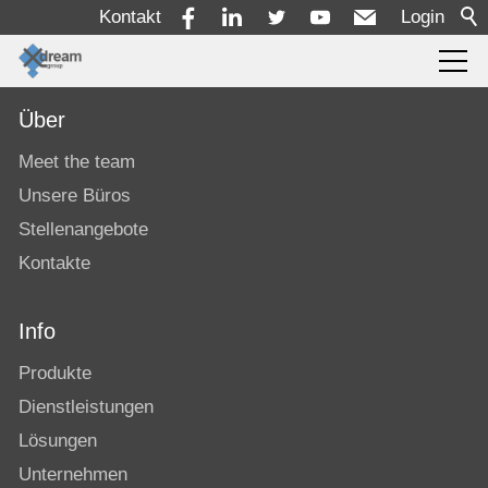
Kontakt
Login
Produkte
Über
Meet the team
Einlesen
Unsere Büros
Transcodierung
Stellenangebote
Qualitätskontrolle
Kontakte
Überwachung
Info
Automatisierung von Arbeitsabläufen
Produkte
MAM/PAM/PMS
Dienstleistungen
Rechteverwaltung und Zeitplanung
Lösungen
Ressourcendisposition
Unternehmen