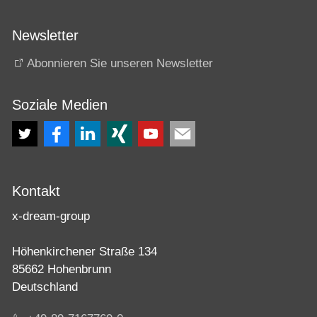
Produktion
Newsletter
Ausspielung
Abonnieren Sie unseren Newsletter
IPTV/OTT-Dienste
Nachrichtenproduktion
Soziale Medien
Hosted Services
x-dream-Fabrik
Dienstleistungen
Kontakt
Lösungen
x-dream-group
Höhenkirchener Straße 134
Unternehmen
85662 Hohenbrunn
Deutschland