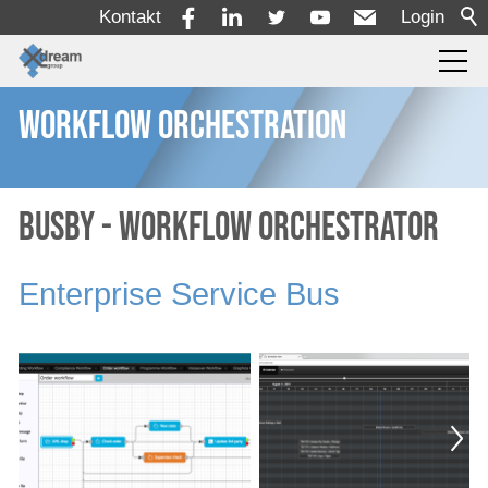
Kontakt
Login
Workflow Orchestration
Produkte
Dienstleistungen
Busby - Workflow Orchestrator
Lösungen
Enterprise Service Bus
Unternehmen